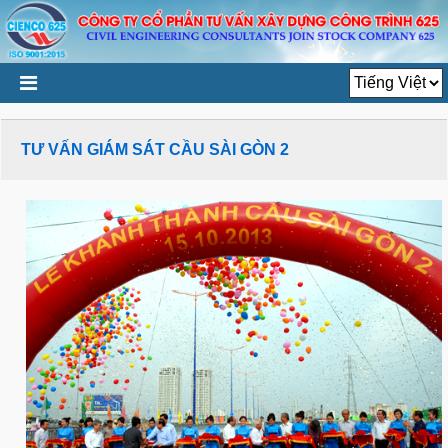
TƯ VẤN GIÁM SÁT CẦU SÀI GÒN 2