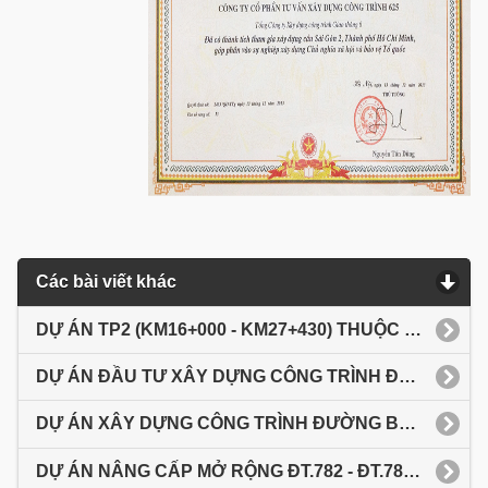
Các bài viết khác
DỰ ÁN TP2 (KM16+000 - KM27+430) THUỘC DỰ ÁN XÂY DỰNG CÔNG TRÌNH ĐƯỜNG BỘ CAO TỐC CAO LÃNH - AN HỮU , GĐ1
DỰ ÁN ĐẦU TƯ XÂY DỰNG CÔNG TRÌNH ĐƯỜNG CAO TỐC MỸ AN - CAO LÃNH GĐ1
DỰ ÁN XÂY DỰNG CÔNG TRÌNH ĐƯỜNG BỘ CAO TỐC CAO LÃNH - AN HỮU GĐ1 - DATP1
DỰ ÁN NÂNG CẤP MỞ RỘNG ĐT.782 - ĐT.784 (TỪ NGÃ BA TUYẾN TRÁNH QL22 ĐẾN NGÃ TƯ TÂN BÌNH)