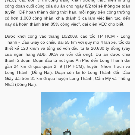
(VEC), các đơn vị thi công đang khẩn trương thực hiện những
công đoạn cuối cùng của dự án cho ngày 8/2 tới sẽ thông xe toàn
tuyến. "Để hoàn thành đúng thời hạn, mỗi ngày trên công trường
có hơn 1.000 công nhân, chia thành 3 ca làm việc liên tục, đến
nay đã hoàn thành trên 85% công việc", đại diện VEC cho biết.
Được khởi công vào tháng 10/2009, cao tốc TP HCM - Long
Thành - Dầu Giây có chiều dài 55 km với quy mô 4 làn xe, tốc độ
thiết kế 120 km/h và tổng số vốn đầu tư là 20.630 tỷ đồng (vay
của ngân hàng ADB, JICA và vốn đối ứng). Dự án được chia
thành 2 đoạn. Đoạn đầu từ nút giao An Phú đến Long Thành dài
gần 24 km đi qua quận 2, 9 (TP HCM), huyện Nhơn Trạch và
Long Thành (Đồng Nai). Đoạn còn lại từ Long Thành đến Dầu
Giây dài trên 31 km đi qua huyện Long Thành, Cẩm Mỹ và Thống
Nhất (Đồng Nai).