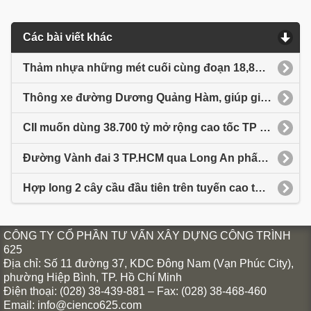
Các bài viết khác
Thảm nhựa những mét cuối cùng đoạn 18,8km cao tốc Bến Lức - Long Thành
Thông xe đường Dương Quảng Hàm, giúp giảm ùn tắc khu vực Gò Vấp
CII muốn dùng 38.700 tỷ mở rộng cao tốc TP HCM - Trung Lương - Mỹ Thuận
Đường Vành đai 3 TP.HCM qua Long An phấn đấu thông xe kỹ thuật cuối năm 2025
Hợp long 2 cây cầu đầu tiên trên tuyến cao tốc Châu Đốc - Cần Thơ - Sóc Trăng
CÔNG TY CỔ PHẦN TƯ VẤN XÂY DỰNG CÔNG TRÌNH
625
Địa chỉ: Số 11 đường 37, KDC Đông Nam (Vạn Phúc City),
phường Hiệp Bình, TP. Hồ Chí Minh
Điện thoại: (028) 38-439-881 – Fax: (028) 38-468-460
Email: info@cienco625.com