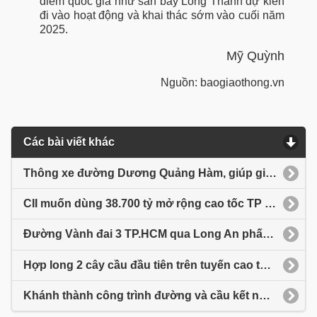
điểm quốc gia như sân bay Long Thành dự kiến
đi vào hoạt động và khai thác sớm vào cuối năm
2025.
Mỹ Quỳnh
Nguồn: baogiaothong.vn
Các bài viết khác
Thông xe đường Dương Quảng Hàm, giúp giảm ùn tắc khu vực Gò Vấp
CII muốn dùng 38.700 tỷ mở rộng cao tốc TP HCM - Trung Lương - Mỹ Thuận
Đường Vành đai 3 TP.HCM qua Long An phấn đấu thông xe kỹ thuật cuối năm 2025
Hợp long 2 cây cầu đầu tiên trên tuyến cao tốc Châu Đốc - Cần Thơ - Sóc Trăng
Khánh thành công trình đường và cầu kết nối Bình Dương - Tây Ninh: Kết nối vùng, thúc đẩy phát triển