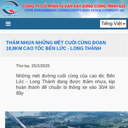
THẢM NHỰA NHỮNG MÉT CUỐI CÙNG ĐOẠN
18,8KM CAO TỐC BẾN LỨC - LONG THÀNH
Thứ ba, 25/2/2025
Những mét đường cuối cùng của cao tốc Bến
Lức - Long Thành đang được thảm nhựa, kịp
hoàn thành để chuẩn bị thông xe vào 30/4 tới
đây